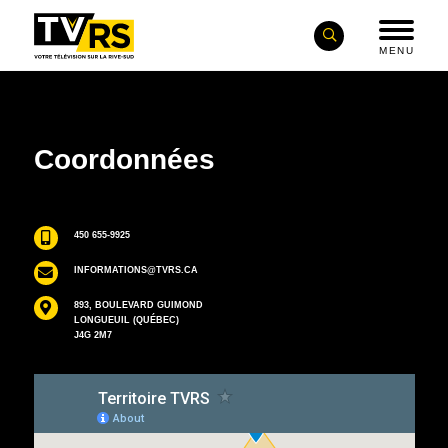
MENU
Coordonnées
450 655-9925
INFORMATIONS@TVRS.CA
893, BOULEVARD GUIMOND
LONGUEUIL (QUÉBEC)
J4G 2M7