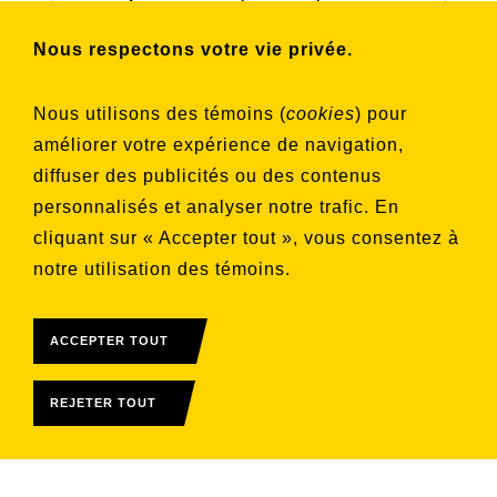
connaître nos activités et nos émissions.
Nous respectons votre vie privée.
Choisissez les listes auxquelles vous
Nous utilisons des témoins (
cookies
) pour
souhaitez vous inscrire
améliorer votre expérience de navigation,
Aucune liste sélectionnée
diffuser des publicités ou des contenus
personnalisés et analyser notre trafic. En
S'INSCRIRE
cliquant sur « Accepter tout », vous consentez à
notre utilisation des témoins.
ACCEPTER TOUT
REJETER TOUT