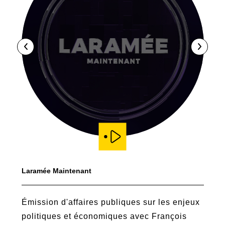
Laramée Maintenant
Tél
les
Émission d'affaires publiques sur les enjeux
Par
politiques et économiques avec François
fo