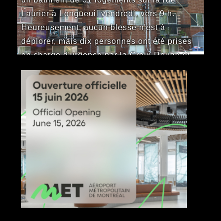
Laurier à Longueuil vendredi, vers 9 h.
Heureusement, aucun blessé n'est à
déplorer, mais dix personnes ont été prises
en charge d'urgence par la Croix-Rouge et
neuf appartements sont désormais
inhabitables.
LIRE