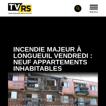
MENU
INCENDIE MAJEUR À
LONGUEUIL VENDREDI :
NEUF APPARTEMENTS
INHABITABLES
PAR OLIVIER PRINCE
07 • 08 • 2026
17:07
Un incendie de grande envergure a ravagé
un bâtiment de 31 logements sur la rue