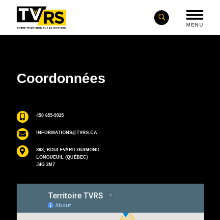
MENU
Coordonnées
450 655-9925
INFORMATIONS@TVRS.CA
893, BOULEVARD GUIMOND
LONGUEUIL (QUÉBEC)
J4G 2M7