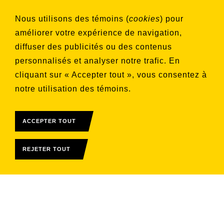
Choisissez les listes auxquelles vous
Nous utilisons des témoins (
cookies
) pour
souhaitez vous inscrire
améliorer votre expérience de navigation,
Aucune liste sélectionnée
diffuser des publicités ou des contenus
personnalisés et analyser notre trafic. En
S'INSCRIRE
cliquant sur « Accepter tout », vous consentez à
notre utilisation des témoins.
ACCEPTER TOUT
REJETER TOUT
© 2026 Télévision Rive-Sud
Tous droits réservés