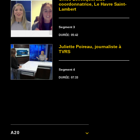
coordonnatrice, Le Havre Saint-
Lambert
Segment 3
DURÉE: 05:42
Juliette Poireau, journaliste à
TVRS
Segment 4
DURÉE: 07:33
A20