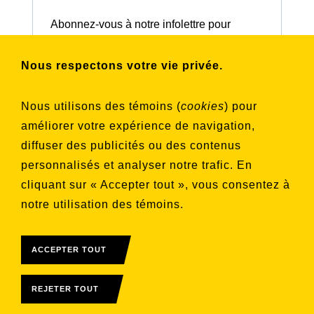
Abonnez-vous à notre infolettre pour
connaître nos activités et nos émissions.
Nous respectons votre vie privée.
Choisissez les listes auxquelles vous
Nous utilisons des témoins (
cookies
) pour
souhaitez vous inscrire
améliorer votre expérience de navigation,
Aucune liste sélectionnée
diffuser des publicités ou des contenus
personnalisés et analyser notre trafic. En
S'INSCRIRE
cliquant sur « Accepter tout », vous consentez à
notre utilisation des témoins.
ACCEPTER TOUT
REJETER TOUT