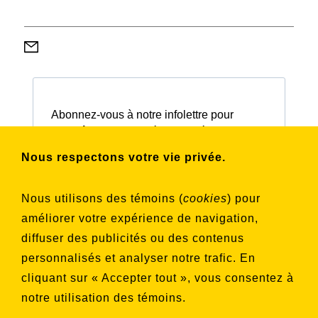
Abonnez-vous à notre infolettre pour
connaître nos activités et nos émissions.
Nous respectons votre vie privée.
Choisissez les listes auxquelles vous
Nous utilisons des témoins (
cookies
) pour
souhaitez vous inscrire
améliorer votre expérience de navigation,
Aucune liste sélectionnée
diffuser des publicités ou des contenus
personnalisés et analyser notre trafic. En
S'INSCRIRE
cliquant sur « Accepter tout », vous consentez à
notre utilisation des témoins.