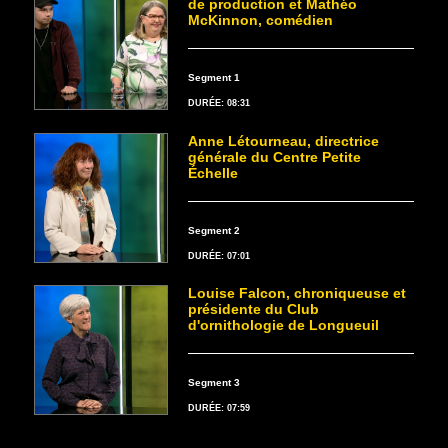
de production et Mathéo
McKinnon, comédien
Segment 1
DURÉE: 08:31
Anne Létourneau, directrice
générale du Centre Petite
Échelle
Segment 2
DURÉE: 07:01
Louise Falcon, chroniqueuse et
présidente du Club
d'ornithologie de Longueuil
Segment 3
DURÉE: 07:59