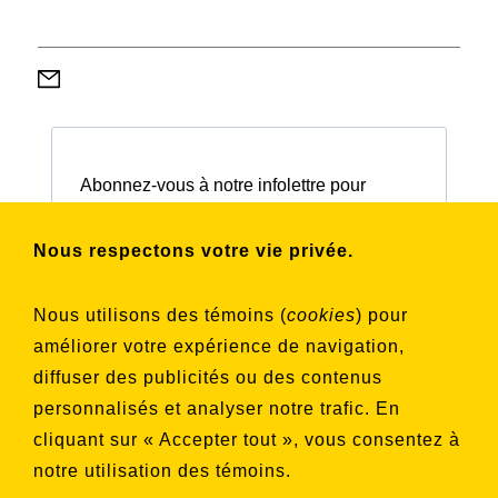
Abonnez-vous à notre infolettre pour
connaître nos activités et nos émissions.
Nous respectons votre vie privée.
Choisissez les listes auxquelles vous
Nous utilisons des témoins (
cookies
) pour
souhaitez vous inscrire
améliorer votre expérience de navigation,
Aucune liste sélectionnée
diffuser des publicités ou des contenus
personnalisés et analyser notre trafic. En
S'INSCRIRE
cliquant sur « Accepter tout », vous consentez à
notre utilisation des témoins.