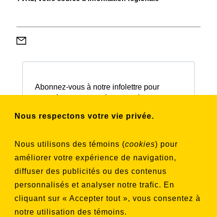
Abonnez-vous à notre infolettre pour
connaître nos activités et nos émissions.
Nous respectons votre vie privée.
Choisissez les listes auxquelles vous
Nous utilisons des témoins (
cookies
) pour
souhaitez vous inscrire
améliorer votre expérience de navigation,
Aucune liste sélectionnée
diffuser des publicités ou des contenus
personnalisés et analyser notre trafic. En
S'INSCRIRE
cliquant sur « Accepter tout », vous consentez à
notre utilisation des témoins.