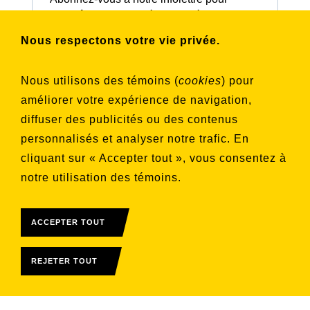
connaître nos activités et nos émissions.
Nous respectons votre vie privée.
Choisissez les listes auxquelles vous
Nous utilisons des témoins (
cookies
) pour
souhaitez vous inscrire
améliorer votre expérience de navigation,
Aucune liste sélectionnée
diffuser des publicités ou des contenus
personnalisés et analyser notre trafic. En
S'INSCRIRE
cliquant sur « Accepter tout », vous consentez à
notre utilisation des témoins.
ACCEPTER TOUT
REJETER TOUT