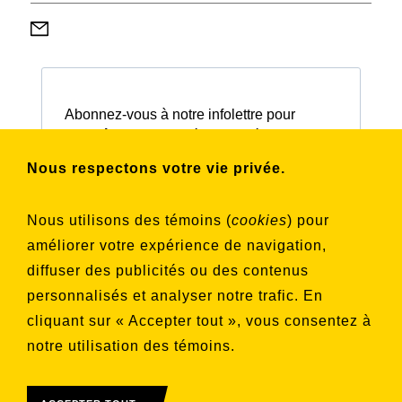
Abonnez-vous à notre infolettre pour
connaître nos activités et nos émissions.
Nous respectons votre vie privée.
Choisissez les listes auxquelles vous
Nous utilisons des témoins (
cookies
) pour
souhaitez vous inscrire
améliorer votre expérience de navigation,
Aucune liste sélectionnée
diffuser des publicités ou des contenus
personnalisés et analyser notre trafic. En
S'INSCRIRE
cliquant sur « Accepter tout », vous consentez à
notre utilisation des témoins.