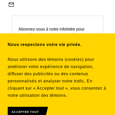
Abonnez-vous à notre infolettre pour
connaître nos activités et nos émissions.
Nous respectons votre vie privée.
Choisissez les listes auxquelles vous
Nous utilisons des témoins (
cookies
) pour
souhaitez vous inscrire
améliorer votre expérience de navigation,
Aucune liste sélectionnée
diffuser des publicités ou des contenus
personnalisés et analyser notre trafic. En
S'INSCRIRE
cliquant sur « Accepter tout », vous consentez à
notre utilisation des témoins.
ACCEPTER TOUT