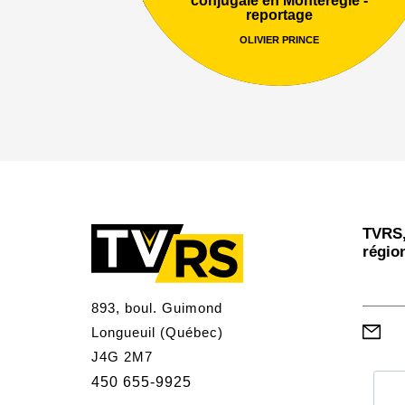
reportage
OLIVIER PRINCE
TVRS,
régio
893, boul. Guimond
Longueuil (Québec)
J4G 2M7
450 655-9925