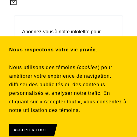
Abonnez-vous à notre infolettre pour
connaître nos activités et nos émissions.
Nous respectons votre vie privée.
Choisissez les listes auxquelles vous
Nous utilisons des témoins (
cookies
) pour
souhaitez vous inscrire
améliorer votre expérience de navigation,
Aucune liste sélectionnée
diffuser des publicités ou des contenus
personnalisés et analyser notre trafic. En
S'INSCRIRE
cliquant sur « Accepter tout », vous consentez à
notre utilisation des témoins.
ACCEPTER TOUT