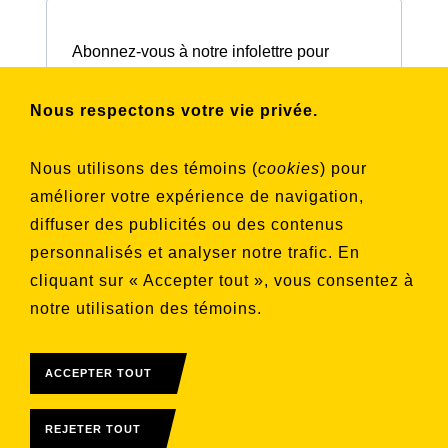
Abonnez-vous à notre infolettre pour
connaître nos activités et nos émissions.
Nous respectons votre vie privée.
Choisissez les listes auxquelles vous
Nous utilisons des témoins (
cookies
) pour
souhaitez vous inscrire
améliorer votre expérience de navigation,
Aucune liste sélectionnée
diffuser des publicités ou des contenus
personnalisés et analyser notre trafic. En
S'INSCRIRE
cliquant sur « Accepter tout », vous consentez à
notre utilisation des témoins.
ACCEPTER TOUT
REJETER TOUT