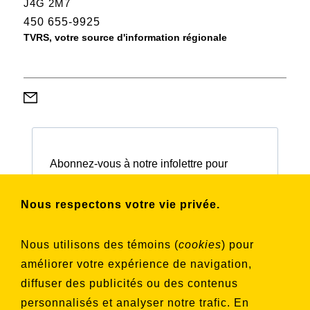
J4G 2M7
450 655-9925
TVRS, votre source d'information régionale
Abonnez-vous à notre infolettre pour
connaître nos activités et nos émissions.
Nous respectons votre vie privée.
Choisissez les listes auxquelles vous
Nous utilisons des témoins (
cookies
) pour
souhaitez vous inscrire
améliorer votre expérience de navigation,
Aucune liste sélectionnée
diffuser des publicités ou des contenus
personnalisés et analyser notre trafic. En
S'INSCRIRE