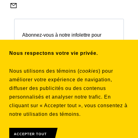
Abonnez-vous à notre infolettre pour
connaître nos activités et nos émissions.
Nous respectons votre vie privée.
Choisissez les listes auxquelles vous
Nous utilisons des témoins (
cookies
) pour
souhaitez vous inscrire
améliorer votre expérience de navigation,
Aucune liste sélectionnée
diffuser des publicités ou des contenus
personnalisés et analyser notre trafic. En
S'INSCRIRE
cliquant sur « Accepter tout », vous consentez à
notre utilisation des témoins.
ACCEPTER TOUT