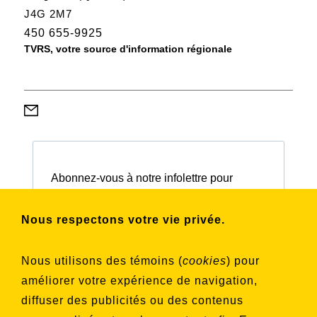
J4G 2M7
450 655-9925
TVRS, votre source d'information régionale
Abonnez-vous à notre infolettre pour
connaître nos activités et nos émissions.
Nous respectons votre vie privée.
Choisissez les listes auxquelles vous
Nous utilisons des témoins (
cookies
) pour
souhaitez vous inscrire
améliorer votre expérience de navigation,
Aucune liste sélectionnée
diffuser des publicités ou des contenus