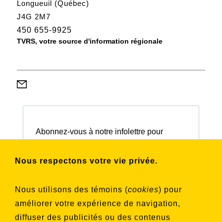
Longueuil (Québec)
J4G 2M7
450 655-9925
TVRS, votre source d'information régionale
Abonnez-vous à notre infolettre pour
connaître nos activités et nos émissions.
Nous respectons votre vie privée.
Choisissez les listes auxquelles vous
Nous utilisons des témoins (
cookies
) pour
souhaitez vous inscrire
améliorer votre expérience de navigation,
Aucune liste sélectionnée
diffuser des publicités ou des contenus