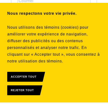
Choisissez les listes auxquelles vous
Nous respectons votre vie privée.
souhaitez vous inscrire
Aucune liste sélectionnée
Nous utilisons des témoins (
cookies
) pour
améliorer votre expérience de navigation,
S'INSCRIRE
diffuser des publicités ou des contenus
personnalisés et analyser notre trafic. En
cliquant sur « Accepter tout », vous consentez à
notre utilisation des témoins.
ACCEPTER TOUT
REJETER TOUT