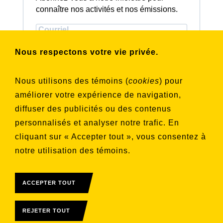
connaître nos activités et nos émissions.
Choisissez les listes auxquelles vous
Nous respectons votre vie privée.
souhaitez vous inscrire
Aucune liste sélectionnée
Nous utilisons des témoins (
cookies
) pour
améliorer votre expérience de navigation,
S'INSCRIRE
diffuser des publicités ou des contenus
personnalisés et analyser notre trafic. En
cliquant sur « Accepter tout », vous consentez à
notre utilisation des témoins.
ACCEPTER TOUT
REJETER TOUT