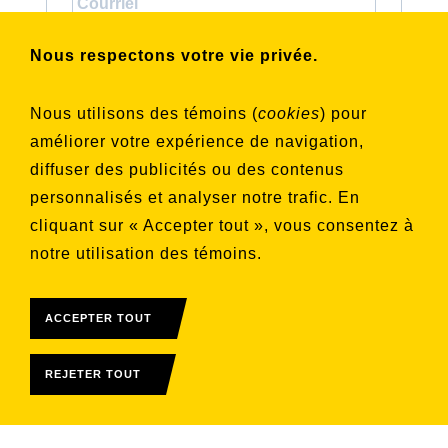
Choisissez les listes auxquelles vous
Nous respectons votre vie privée.
souhaitez vous inscrire
Aucune liste sélectionnée
Nous utilisons des témoins (
cookies
) pour
améliorer votre expérience de navigation,
S'INSCRIRE
diffuser des publicités ou des contenus
personnalisés et analyser notre trafic. En
cliquant sur « Accepter tout », vous consentez à
notre utilisation des témoins.
ACCEPTER TOUT
REJETER TOUT