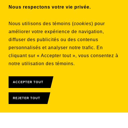
Nous respectons votre vie privée.
Choisissez les listes auxquelles vous
Nous utilisons des témoins (
cookies
) pour
souhaitez vous inscrire
améliorer votre expérience de navigation,
Aucune liste sélectionnée
diffuser des publicités ou des contenus
personnalisés et analyser notre trafic. En
S'INSCRIRE
cliquant sur « Accepter tout », vous consentez à
notre utilisation des témoins.
ACCEPTER TOUT
REJETER TOUT