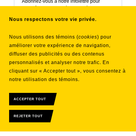
Abonnez-vous à notre infolettre pour
connaître nos activités et nos émissions.
Nous respectons votre vie privée.
Choisissez les listes auxquelles vous
Nous utilisons des témoins (
cookies
) pour
souhaitez vous inscrire
améliorer votre expérience de navigation,
Aucune liste sélectionnée
diffuser des publicités ou des contenus
personnalisés et analyser notre trafic. En
S'INSCRIRE
cliquant sur « Accepter tout », vous consentez à
notre utilisation des témoins.
ACCEPTER TOUT
REJETER TOUT