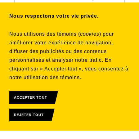
connaître nos activités et nos émissions.
Nous respectons votre vie privée.
Choisissez les listes auxquelles vous
Nous utilisons des témoins (
cookies
) pour
souhaitez vous inscrire
améliorer votre expérience de navigation,
Aucune liste sélectionnée
diffuser des publicités ou des contenus
personnalisés et analyser notre trafic. En
S'INSCRIRE
cliquant sur « Accepter tout », vous consentez à
notre utilisation des témoins.
ACCEPTER TOUT
REJETER TOUT