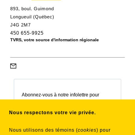
893, boul. Guimond
Longueuil (Québec)
J4G 2M7
450 655-9925
TVRS, votre source d'information régionale
Abonnez-vous à notre infolettre pour
connaître nos activités et nos émissions.
Nous respectons votre vie privée.
Choisissez les listes auxquelles vous
Nous utilisons des témoins (
cookies
) pour
souhaitez vous inscrire