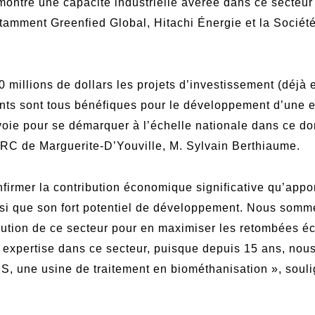
montre une capacité industrielle avérée dans ce secteur 
notamment Greenfied Global, Hitachi Énergie et la Sociét
 millions de dollars les projets d’investissement (déjà
ts sont tous bénéfiques pour le développement d’une e
oie pour se démarquer à l’échelle nationale dans ce do
a MRC de Marguerite-D’Youville, M. Sylvain Berthiaume.
firmer la contribution économique significative qu’appo
i que son fort potentiel de développement. Nous somme
ibution de ce secteur pour en maximiser les retombée
expertise dans ce secteur, puisque depuis 15 ans, nou
S, une usine de traitement en biométhanisation », soulig