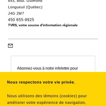
893, boul. Guimond
Longueuil (Québec)
J4G 2M7
450 655-9925
TVRS, votre source d'information régionale
Abonnez-vous à notre infolettre pour
connaître nos activités et nos émissions.
Nous respectons votre vie privée.
Choisissez les listes auxquelles vous
Nous utilisons des témoins (
cookies
) pour
souhaitez vous inscrire
améliorer votre expérience de navigation,
Aucune liste sélectionnée