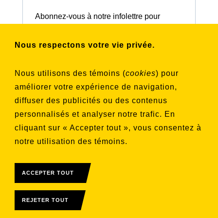
Abonnez-vous à notre infolettre pour
connaître nos activités et nos émissions.
Nous respectons votre vie privée.
Choisissez les listes auxquelles vous
Nous utilisons des témoins (
cookies
) pour
souhaitez vous inscrire
améliorer votre expérience de navigation,
Aucune liste sélectionnée
diffuser des publicités ou des contenus
personnalisés et analyser notre trafic. En
S'INSCRIRE
cliquant sur « Accepter tout », vous consentez à
notre utilisation des témoins.
ACCEPTER TOUT
REJETER TOUT