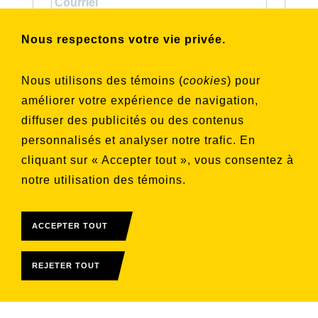
Choisissez les listes auxquelles vous
Nous respectons votre vie privée.
souhaitez vous inscrire
Aucune liste sélectionnée
Nous utilisons des témoins (
cookies
) pour
améliorer votre expérience de navigation,
S'INSCRIRE
diffuser des publicités ou des contenus
personnalisés et analyser notre trafic. En
cliquant sur « Accepter tout », vous consentez à
notre utilisation des témoins.
ACCEPTER TOUT
REJETER TOUT