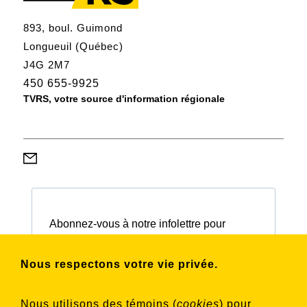
893, boul. Guimond
Longueuil (Québec)
J4G 2M7
450 655-9925
TVRS, votre source d'information régionale
Abonnez-vous à notre infolettre pour
connaître nos activités et nos émissions.
Nous respectons votre vie privée.
Choisissez les listes auxquelles vous
Nous utilisons des témoins (
cookies
) pour