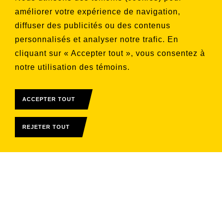
souhaitez vous inscrire
améliorer votre expérience de navigation,
Aucune liste sélectionnée
diffuser des publicités ou des contenus
personnalisés et analyser notre trafic. En
S'INSCRIRE
cliquant sur « Accepter tout », vous consentez à
notre utilisation des témoins.
ACCEPTER TOUT
REJETER TOUT
© 2026 Télévision Rive-Sud
Tous droits réservés
Conditions d'utilisation
Alimenté par : Marchand Manager