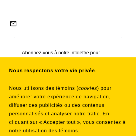
Abonnez-vous à notre infolettre pour
connaître nos activités et nos émissions.
Nous respectons votre vie privée.
Choisissez les listes auxquelles vous
Nous utilisons des témoins (
cookies
) pour
souhaitez vous inscrire
améliorer votre expérience de navigation,
Aucune liste sélectionnée
diffuser des publicités ou des contenus
personnalisés et analyser notre trafic. En
S'INSCRIRE
cliquant sur « Accepter tout », vous consentez à
notre utilisation des témoins.