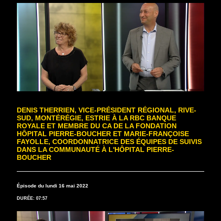
DENIS THERRIEN, VICE-PRÉSIDENT RÉGIONAL, RIVE-
SUD, MONTÉRÉGIE, ESTRIE À LA RBC BANQUE
ROYALE ET MEMBRE DU CA DE LA FONDATION
HÔPITAL PIERRE-BOUCHER ET MARIE-FRANÇOISE
FAYOLLE, COORDONNATRICE DES ÉQUIPES DE SUIVIS
DANS LA COMMUNAUTÉ À L'HÔPITAL PIERRE-
BOUCHER
Épisode du lundi 16 mai 2022
DURÉE: 07:57